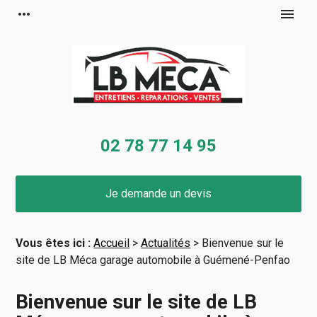
Panneau de gestion des cookies
more_horiz
menu
02 78 77 14 95
Je demande un devis
Vous êtes ici :
Accueil
>
Actualités
> Bienvenue sur le
site de LB Méca garage automobile à Guémené-Penfao
Bienvenue sur le site de LB